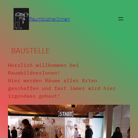
Zum
Inhalt
RaumbildnerInnen
springen
BAUSTELLE
Herzlich willkommen bei
RaumbildnerInnen!
Hier werden Räume aller Arten
geschaffen und fast immer wird hier
irgendwas gebaut!